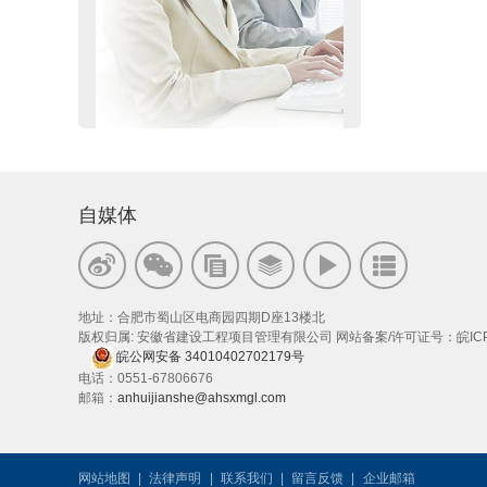
自媒体
地址：合肥市蜀山区电商园四期D座13楼北
版权归属: 安徽省建设工程项目管理有限公司
网站备案/许可证号：皖ICP备
皖公网安备 34010402702179号
电话：0551-67806676
邮箱：
anhuijianshe@ahsxmgl.com
网站地图
|
法律声明
|
联系我们
|
留言反馈
|
企业邮箱