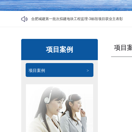
合肥城建第一批次拟建地块工程监理-3标段项目获业主表彰
匠心监理筑品质 标杆项目共观摩
2026-05-09
全程护航！安徽项管公司守护科大智能数字能源基地开工
2
项目
项目案例
两个项目荣获 “黄山杯”！安徽项管管理效能再获认可
2025
焕新启程 共庆双节 | 安徽省建设工程项目管理有限公司乔迁志喜
项目案例
开展 “ 夏日送清凉 ” 慰问活动
2025-07-22
>